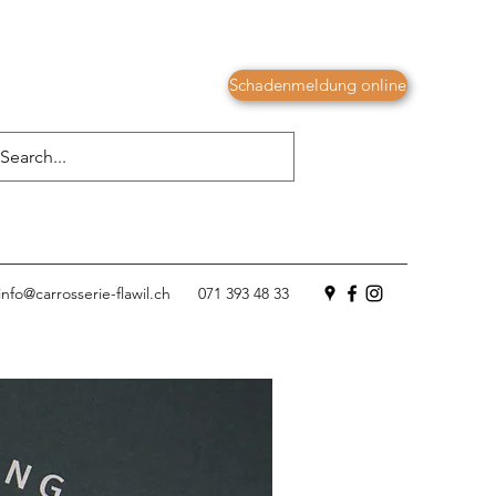
Schadenmeldung online
info@carrosserie-flawil.ch
071 393 48 33