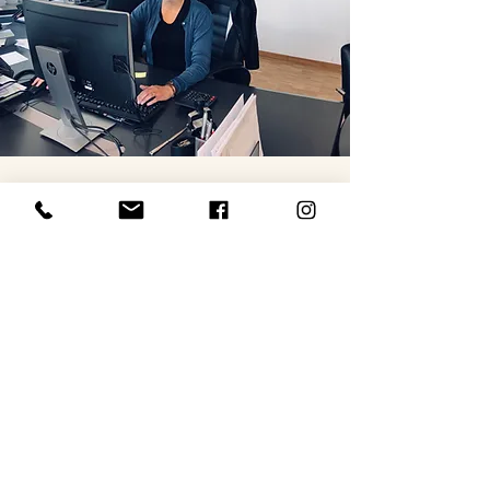
ÖFFNUNGSZEITEN
Besuchen Sie uns
Montag bis Freitag
7.30 - 12.00
Uhr |
13.15 - 17.30
Uhr
Samstag: geschlossen
Sonntag: geschlossen
Anrufen
Route